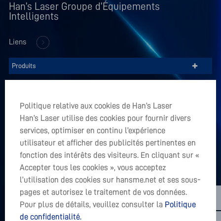
Han’s Laser Groupe d’Équipements 
Intelligents
Liens
+
Produits
+
Entreprise
Politique relative aux cookies de Han’s Laser
+
Han’s Laser utilise des cookies pour fournir divers
Applications
services, optimiser en continu l’expérience
utilisateur et afficher des publicités pertinentes en
Vous avez un projet en tête? Accepter tous les cookies
fonction des intérêts des visiteurs. En cliquant sur «
Accepter tous les cookies », vous acceptez
LET’S TALK
l’utilisation des cookies sur hansme.net et ses sous-
sales01@hanslaser.com
pages et autorisez le traitement de vos données.
Pour plus de détails, veuillez consulter la
Politique
Subscribe for freshest news
de confidentialité.