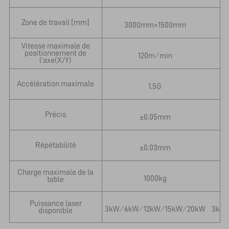
Zone de travail [mm]
3000mm×1500mm
Vitesse maximale de
positionnement de
120m ⁄ min
l'axe(X/Y)
Accélération maximale
1.5G
Précis
±0.05mm
Répétabilité
±0.03mm
Charge maximale de la
1000kg
table
Puissance laser
3kW ⁄ 6kW ⁄ 12kW ⁄ 15kW ⁄ 20kW
3kW ⁄
disponible