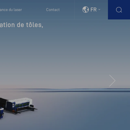
FR
ance du laser
Contact
tion de tôles, 