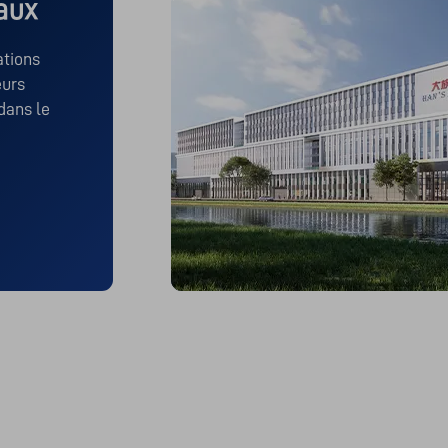
aux
tions 
urs 
dans le 
ements intelligents à laser.															