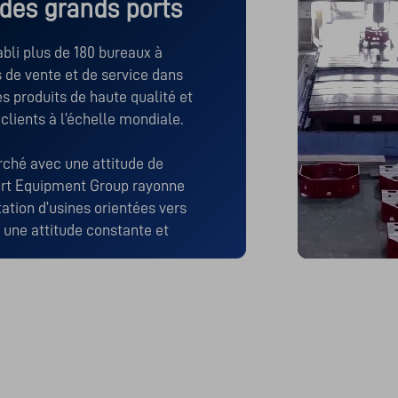
des grands ports
li plus de 180 bureaux à 
 de vente et de service dans 
s produits de haute qualité et 
clients à l’échelle mondiale.

ché avec une attitude de 
rt Equipment Group rayonne 
ation d’usines orientées vers 
 une attitude constante et 
											