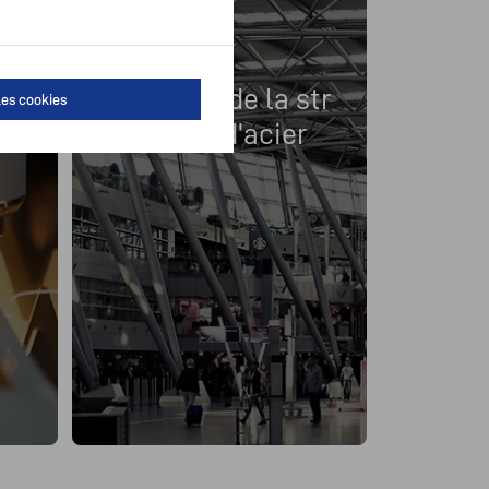
ur
Industrie de la str
les cookies
um
ucture d'acier