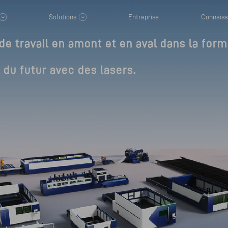
Solutions
Entreprise
Connaiss
 de travail en amont et en aval dans la forma
 du futur avec des lasers.