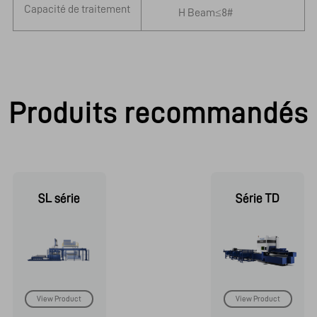
Capacité de traitement
H Beam≤8#
H
Produits recommandés
SL série
Série TD
View Product
View Product