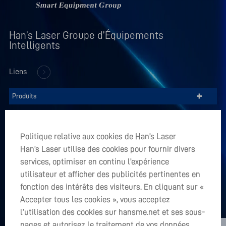
Han’s Laser Groupe d’Équipements 
Intelligents
Liens
+
Produits
+
Entreprise
Politique relative aux cookies de Han’s Laser
+
Han’s Laser utilise des cookies pour fournir divers
Applications
services, optimiser en continu l’expérience
utilisateur et afficher des publicités pertinentes en
Vous avez un projet en tête? Accepter tous les cookies
fonction des intérêts des visiteurs. En cliquant sur «
Accepter tous les cookies », vous acceptez
LET’S TALK
l’utilisation des cookies sur hansme.net et ses sous-
sales01@hanslaser.com
pages et autorisez le traitement de vos données.