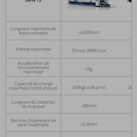
Longueur maximale de
≤6500mm
tuyau usinable
Vitesse maximale
T5mini: 200R/min
T
Accélération de
fonctionnement
1.0g
maximale
Capacité de charge
260kg(≤43kg/m)
260
maximale (unité unique)
Longueur du matériau
≥80mm
de la queue
Gamme d'épaisseur de
≥0.8mm
paroi matérielle