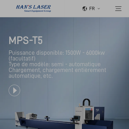
FR
MPS-T5
Puissance disponible: 1500W - 6000kw 
(facultatif)

Type de modèle: semi - automatique

Chargement, chargement entièrement 
automatique, etc.