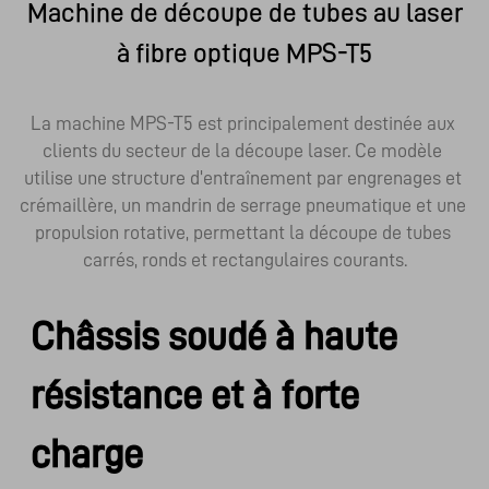
Machine de découpe de tubes au laser
à fibre optique MPS-T5
La machine MPS-T5 est principalement destinée aux 
clients du secteur de la découpe laser. Ce modèle 
utilise une structure d'entraînement par engrenages et 
crémaillère, un mandrin de serrage pneumatique et une 
propulsion rotative, permettant la découpe de tubes 
carrés, ronds et rectangulaires courants.
Châssis soudé à haute
résistance et à forte
charge