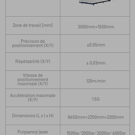
Zone de travail [mm]
3000mm×1500mm
Précision de
±0.05mm
positionnement (X/Y)
Répétabilité (X/Y)
± 0.03mm
Vitesse de
positionnement
120m/min
maximale (X/Y)
Accélération maximale
1.5G
(X/Y)
Dimensions (L x l x H)
8650mm×2250mm×2200mm
Puissance laser
1500w ⁄ 2000w ⁄ 3000w ⁄ 6000w