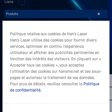
Liens
+
Produits
+
Entreprise
Politique relative aux cookies de Han’s Laser
+
Han’s Laser utilise des cookies pour fournir divers
Applications
services, optimiser en continu l’expérience
utilisateur et afficher des publicités pertinentes en
Vous avez un projet en tête? Accepter tous les cookies
fonction des intérêts des visiteurs. En cliquant sur «
Accepter tous les cookies », vous acceptez
LET’S TALK
l’utilisation des cookies sur hansme.net et ses sous-
sales01@hanslaser.com
pages et autorisez le traitement de vos données.
Pour plus de détails, veuillez consulter la
Politique
Subscribe for freshest news
de confidentialité.