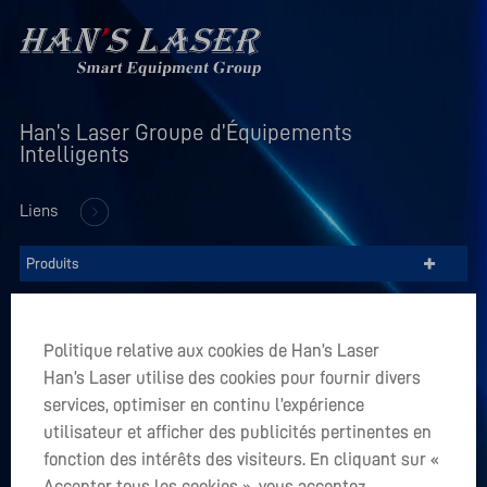
Han’s Laser Groupe d’Équipements 
Intelligents
Liens
+
Produits
+
Entreprise
Politique relative aux cookies de Han’s Laser
+
Han’s Laser utilise des cookies pour fournir divers
Applications
services, optimiser en continu l’expérience
utilisateur et afficher des publicités pertinentes en
Vous avez un projet en tête? Accepter tous les cookies
fonction des intérêts des visiteurs. En cliquant sur «
Accepter tous les cookies », vous acceptez